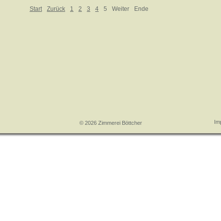
Start
Zurück
1
2
3
4
5
Weiter
Ende
Im
© 2026 Zimmerei Böttcher