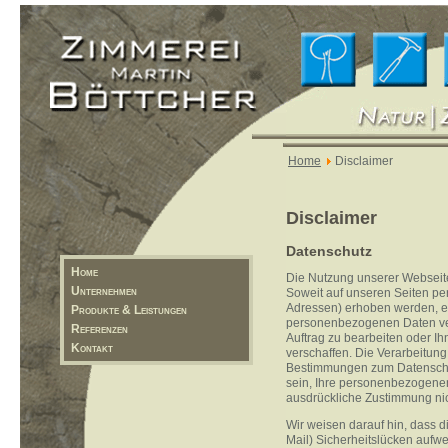
Home
Disclaimer
Disclaimer
Datenschutz
Home
Die Nutzung unserer Webseit
Unternehmen
Soweit auf unseren Seiten pe
Adressen) erhoben werden, erfo
Produkte & Leistungen
personenbezogenen Daten ver
Referenzen
Auftrag zu bearbeiten oder I
Kontakt
verschaffen. Die Verarbeitung
Bestimmungen zum Datenschut
sein, Ihre personenbezogenen
ausdrückliche Zustimmung nic
Wir weisen darauf hin, dass d
Mail) Sicherheitslücken aufwe